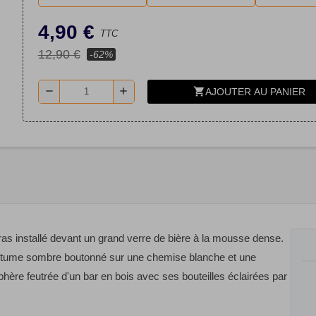
4,90 €
TTC
12,90 €
-62%
shopping_cart
remove
add
AJOUTER AU PANIER
ras installé devant un grand verre de bière à la mousse dense.
 costume sombre boutonné sur une chemise blanche et une
phère feutrée d'un bar en bois avec ses bouteilles éclairées par