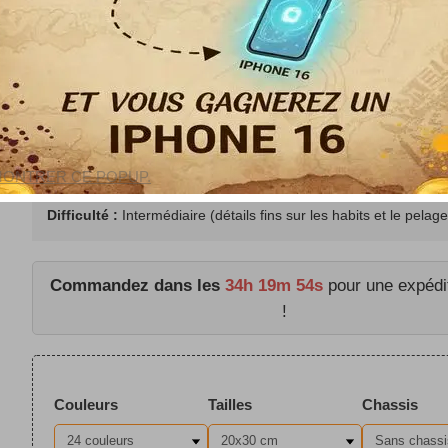
pleine de caractère et d'humour rétro.
Thème :
Chien teckel vintage et ambiance pub traditionnel
Palette de couleurs :
Nuances de bruns, ocre, noir profond, 
et reflets dorés
Toile :
Lin de haute qualité avec tracé numéroté net
map
Kit Inclus :
Pots d'acrylique prêts à l'emploi, 3 pinceaux en nyl
MONTRER CE POPUP.
papier
Difficulté :
Intermédiaire (détails fins sur les habits et le pelage
Commandez dans les
34h 19m 53s
pour une expédi
!
Couleurs
Tailles
Chassis