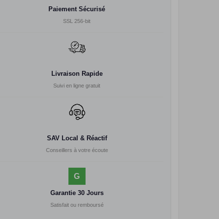
Paiement Sécurisé
SSL 256-bit
Livraison Rapide
Suivi en ligne gratuit
SAV Local & Réactif
Conseillers à votre écoute
G
Garantie 30 Jours
Satisfait ou remboursé