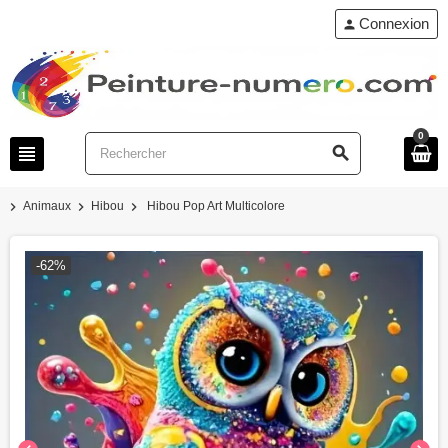
Connexion
person
0
view_headline
search
chevron_right
chevron_right
chevron_right
Animaux
Hibou
Hibou Pop Art Multicolore
-62%