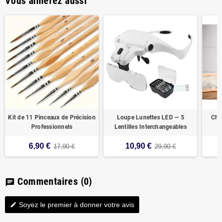
Vous aimerez aussi
Kit de 11 Pinceaux de Précision
Loupe Lunettes LED — 5
Chev
Professionnels
Lentilles Interchangeables
6,90 €
10,90 €
17,90 €
29,90 €
Commentaires
(0)
chat
Soyez le premier à donner votre avis
edit