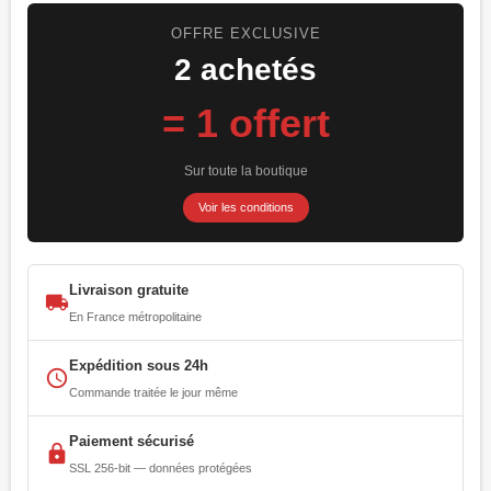
OFFRE EXCLUSIVE
2 achetés
= 1 offert
Sur toute la boutique
Voir les conditions
Livraison gratuite
local_shipping
En France métropolitaine
Expédition sous 24h
access_time
Commande traitée le jour même
Paiement sécurisé
lock
SSL 256-bit — données protégées