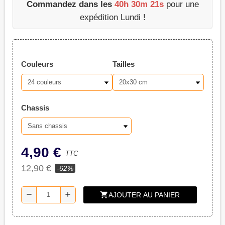
Commandez dans les
40h 30m 20s
pour une
expédition Lundi !
Couleurs
Tailles
Chassis
4,90 €
TTC
12,90 €
-62%
shopping_cart
remove
add
AJOUTER AU PANIER