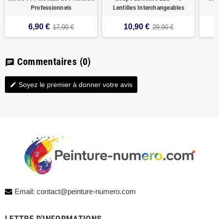
Professionnels
Lentilles Interchangeables
6,90 €
10,90 €
17,90 €
29,90 €
Commentaires
(0)
chat
Soyez le premier à donner votre avis
edit
Email: contact@peinture-numero.com
LETTRE D'INFORMATIONS