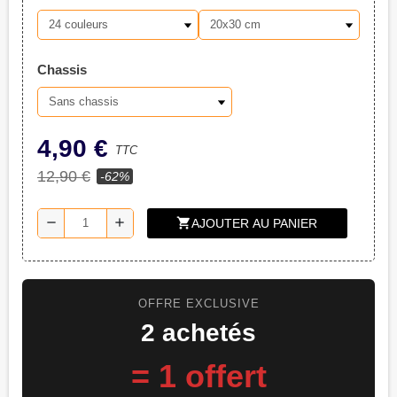
Chassis
4,90 €
TTC
12,90 €
-62%
shopping_cart
remove
add
AJOUTER AU PANIER
OFFRE EXCLUSIVE
2 achetés
= 1 offert