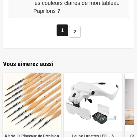
les couleurs claires de mon tableau
Papillons ?
1
2
Vous aimerez aussi
Kit de 11 Pinceaux de Précision
Loupe Lunettes LED — 5
Chev