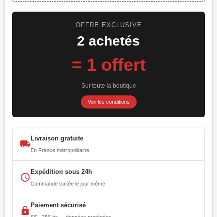
OFFRE EXCLUSIVE
2 achetés
= 1 offert
Sur toute la boutique
Voir les conditions
Livraison gratuite
local_shipping
En France métropolitaine
Expédition sous 24h
access_time
Commande traitée le jour même
Paiement sécurisé
lock
SSL 256-bit — données protégées