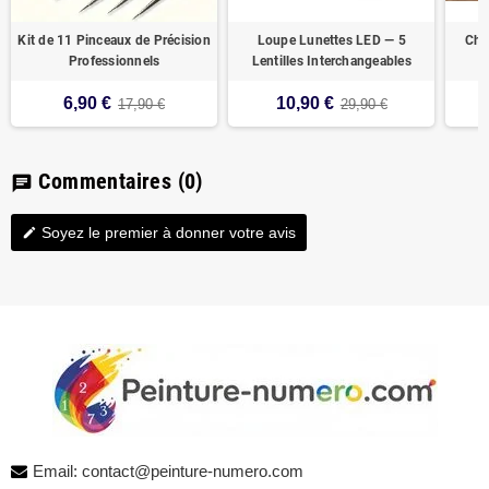
Kit de 11 Pinceaux de Précision
Loupe Lunettes LED — 5
Chev
Professionnels
Lentilles Interchangeables
6,90 €
10,90 €
17,90 €
29,90 €
Commentaires
(0)
chat
Soyez le premier à donner votre avis
edit
Email: contact@peinture-numero.com