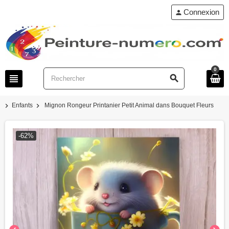
Connexion
person
0
view_headline
search
chevron_right
chevron_right
Enfants
Mignon Rongeur Printanier Petit Animal dans Bouquet Fleurs
-62%