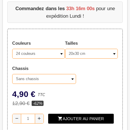
Commandez dans les
33h 15m 59s
pour une
expédition Lundi !
Couleurs
Tailles
Chassis
4,90 €
TTC
12,90 €
-62%
shopping_cart
remove
add
AJOUTER AU PANIER