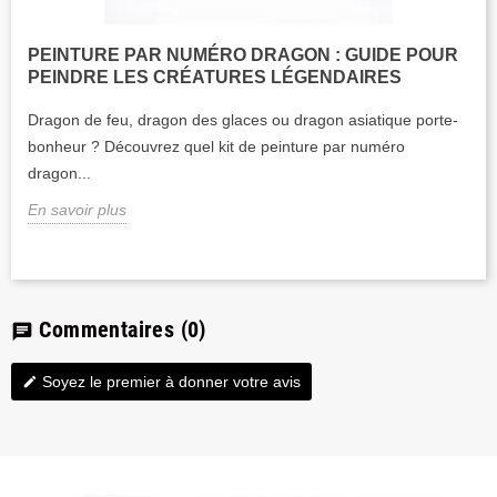
PEINTURE PAR NUMÉRO DRAGON : GUIDE POUR
PEINDRE LES CRÉATURES LÉGENDAIRES
Dragon de feu, dragon des glaces ou dragon asiatique porte-
bonheur ? Découvrez quel kit de peinture par numéro
dragon...
En savoir plus
Commentaires
(0)
chat
Soyez le premier à donner votre avis
edit