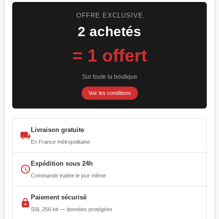
OFFRE EXCLUSIVE
2 achetés
= 1 offert
Sur toute la boutique
Voir les conditions
Livraison gratuite
local_shipping
En France métropolitaine
Expédition sous 24h
access_time
Commande traitée le jour même
Paiement sécurisé
lock
SSL 256-bit — données protégées