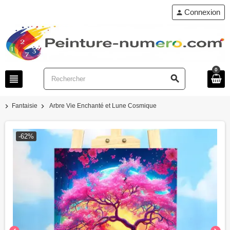
Connexion
person
0
view_headline
search
chevron_right
chevron_right
Fantaisie
Arbre Vie Enchanté et Lune Cosmique
-62%