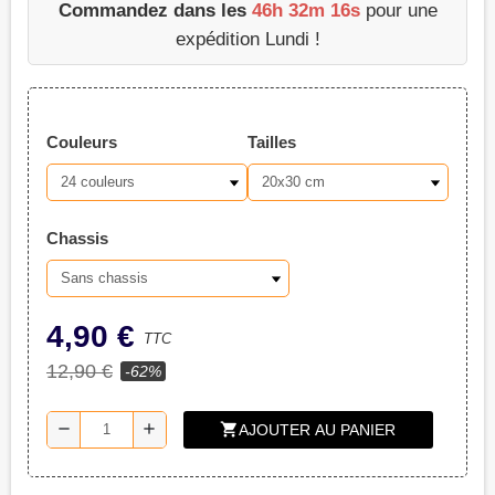
Commandez dans les
46h 32m 16s
pour une
expédition Lundi !
Couleurs
Tailles
Chassis
4,90 €
TTC
12,90 €
-62%
shopping_cart
remove
add
AJOUTER AU PANIER