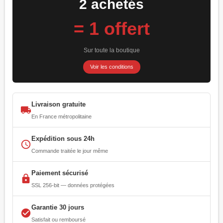
2 achetés
= 1 offert
Sur toute la boutique
Voir les conditions
Livraison gratuite
local_shipping
En France métropolitaine
Expédition sous 24h
access_time
Commande traitée le jour même
Paiement sécurisé
lock
SSL 256-bit — données protégées
Garantie 30 jours
check_circle
Satisfait ou remboursé