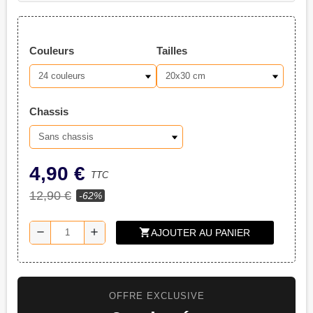
Couleurs
Tailles
Chassis
4,90 €
TTC
12,90 €
-62%
shopping_cart
remove
add
AJOUTER AU PANIER
OFFRE EXCLUSIVE