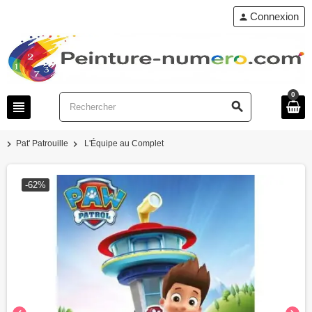
Connexion
person
0
view_headline
search
chevron_right
chevron_right
Pat' Patrouille
L'Équipe au Complet
-62%