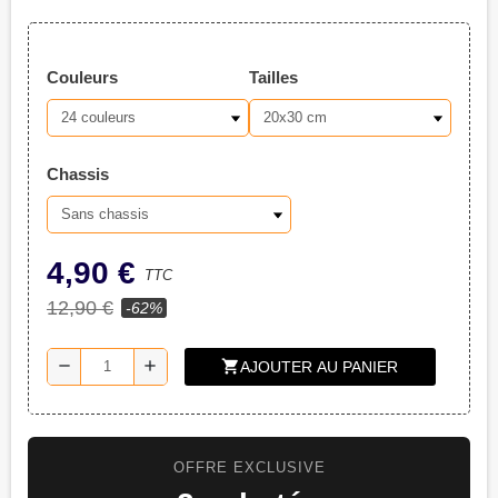
Couleurs
Tailles
Chassis
4,90 €
TTC
12,90 €
-62%
shopping_cart
remove
add
AJOUTER AU PANIER
OFFRE EXCLUSIVE