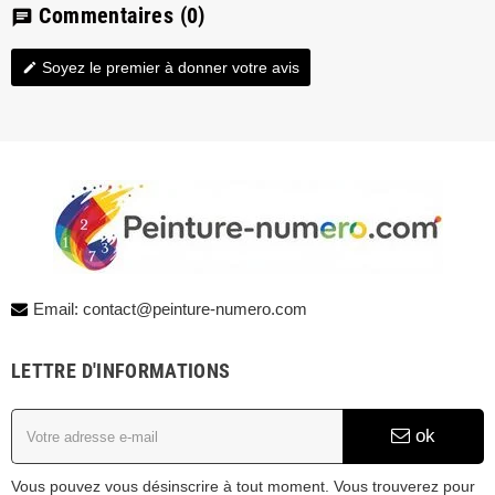
Commentaires
(0)
chat
Soyez le premier à donner votre avis
edit
Email: contact@peinture-numero.com
LETTRE D'INFORMATIONS
ok
Vous pouvez vous désinscrire à tout moment. Vous trouverez pour