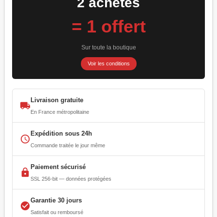
2 achetés
= 1 offert
Sur toute la boutique
Voir les conditions
Livraison gratuite
local_shipping
En France métropolitaine
Expédition sous 24h
access_time
Commande traitée le jour même
Paiement sécurisé
lock
SSL 256-bit — données protégées
Garantie 30 jours
check_circle
Satisfait ou remboursé