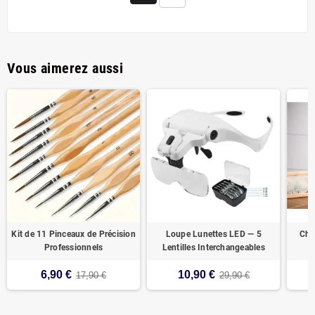
Vous aimerez aussi
Kit de 11 Pinceaux de Précision
Loupe Lunettes LED — 5
Chev
Professionnels
Lentilles Interchangeables
6,90 €
10,90 €
17,90 €
29,90 €